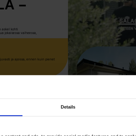
A – 
 askel kohti 
ua jokaisessa vaiheessa, 
ujuvasti ja ajoissa, ennen kuin pienet 
Details