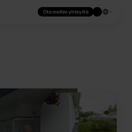
Ota meihin yhteyttä