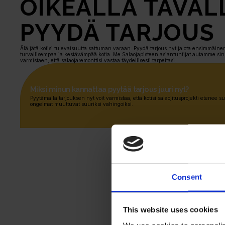
OIKEALLA TAVALL
PYYDÄ TARJOUS
Älä jätä kotisi tulevaisuutta sattuman varaan. Pyydä tarjous nyt ja ota ensimmäinen
turvallisempaa ja kestävämpää kotia. Me Salaojapisteen asiantuntijat autamme sin
varmistaen, että salaojaremonttisi vastaa täydellisesti tarpeitasi.
Miksi minun kannattaa pyytää tarjous juuri nyt?
Pyytämällä tarjouksen nyt voit varmistaa, että kotisi salaojitusprojekti etenee s
ongelmat muuttuvat suuriksi vahingoiksi.
Consent
This website uses cookies