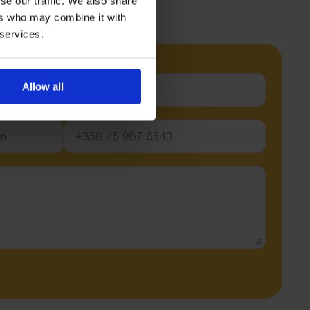
se our traffic. We also share
ers who may combine it with
 services.
Postinumero
Allow all
Puhelin