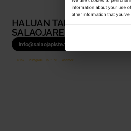
We use cookies to personalis
information about your use of
other information that you’ve
HALUAN TARJOUKSEN 
SALAOJAREMONTISTA
info@salaojapiste.fi
Soita meille
TikTok
Instagram
Youtube
Facebook