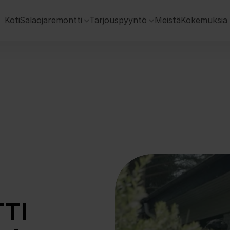
 Koti
Salaojaremontti
Tarjouspyyntö
Meistä
Kokemuksia
I 