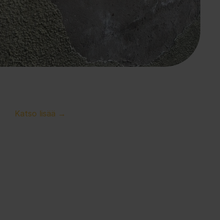
Kalkkihärmä sokkelissa – haitta vai 
harmiton ilmiö?
Katso lisää →