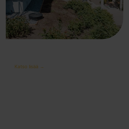
Salaojien tarkastus Hinta ja yleisimmät 
kysymykset
Katso lisää →