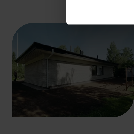
Tutustu toteuttamii
työn laatuun
Salaojaremontti Kangasalla