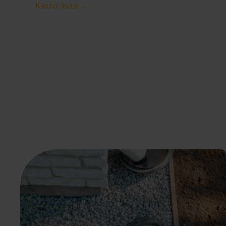
Katso lisää →
Salaojablogi
Salaojasisältöjä