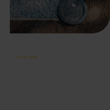
Pienet halkeamat sokkelissa syyt, riskit 
ja toimenpiteet 
Katso lisää →