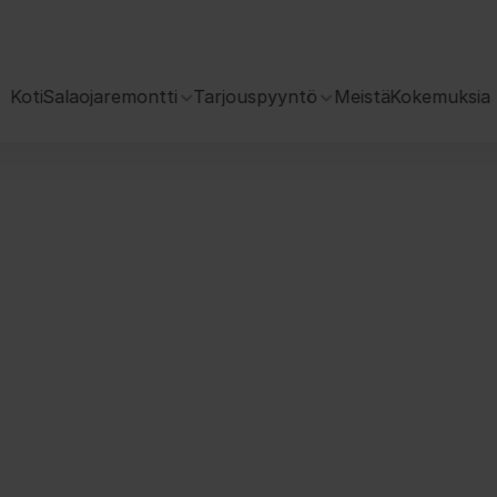
 Koti
Salaojaremontti
Tarjouspyyntö
Meistä
Kokemuksia
ämeenlinnassa