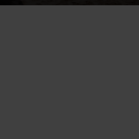
Valesokkelissa ulkoseinän alaosa voi olla jopa maanpinnan 
alapuolella 
Valesokkelirakenne on altis erilaisille rakenteellisille ja terveydellisille 
ongelmille 
Valesokkelirakenteissa ilmanvaihto voi olla puutteellinen
Merkkejä valesokkelin vaurioista voivat olla sisäilman tunkkaisuus, 
epämääräiset hajut, hengitysoireet tai kylmät ja kosteat lattianrajat
Valesokkelirakenteita tavataan yleisimmin 1960–1980-luvuilla 
rakennetuissa taloissa