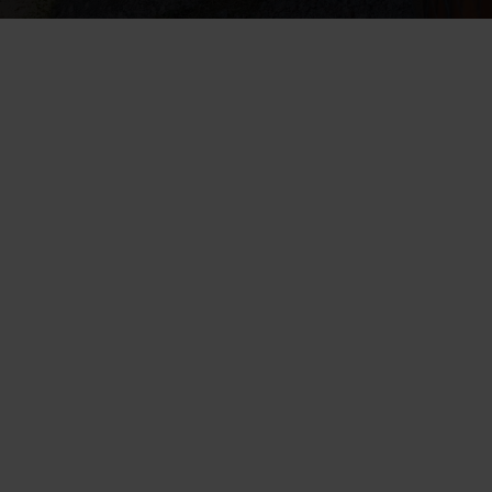
Valesokkelin korjaus
 tehdään 
kengittämällä talo sisältä käsin
Salaojaremontilla voidaan ennaltaehkäistä ja estää vaurioita 
ulkopuolelta.
Ulkopuolinen korjaus on usein selvästi edullisempi
 ja helpompi 
toteuttaa kuin kengittäminen.
Toimiva salaojitus on ratkaisevan tärkeä
, koska kosteuden pääsy 
rakenteisiin on yleisin syy vaurioihin.
Salaojaremontin yhteydessä uusitaan sokkelin vedeneristys
 ja 
tarvittaessa 
lämmöneristeet
, jotta rakenteet pysyvät kuivina.
Kengityksen kustannukset voivat nousta kymmeniin tuhansiin 