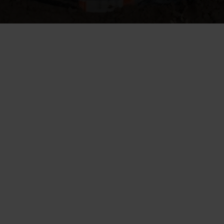
Salaojan tarkoitus on ohjata maaperän ylimääräinen vesi pois 
perustuksien läheisyydestä.  
Ilman salaojia kosteus voi nousta maaperästä rakenteisiin, mikä voi 
aiheuttaa homeongelmia, sisäilman heikkenemistä ja jopa perustusten 
vaurioita. 
Toimiva salaojarakenne koostuu useista toisiaan täydentävistä 
kerroksista ja komponenteista, jotka asennetaan tarkassa 
järjestyksessä.