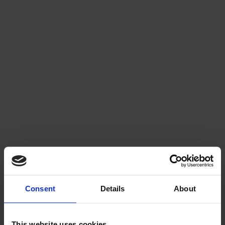
PVC-muovista
Consent
Details
About
This website uses cookies