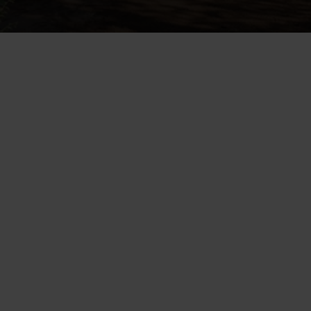
Valesokkelia käytettiin paljon
 70- ja 80-luvuilla
, koska sillä saatiin 
talon ulkonäkö siistiksi ja sokkelin korkeutta pystyi säätämään 
maaston mukaan. 
Valesokkelin tunnistaa siitä, että talossa 
ei ole kunnollista kynnystä
– lattia ja maa ovat melkein samalla tasolla. 