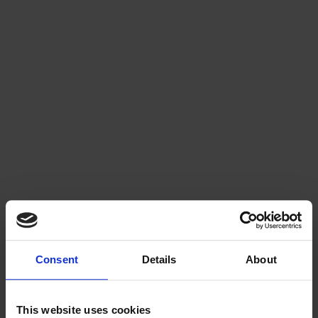
Risker och utmaningar
Vinterdräneringsprojekt kan inte alltid färdigställas fullt ut under 
vinterförhållanden, vilket innebär att du kan behöva leva med en ofärdig 
arbetsplats under en längre tid. Dessutom är kvaliteten på utförandet 
generellt lägre vid vinterrenoveringar jämfört med arbeten som utförs i 
ofrusen mark.
Vinterutförande innebär även extra risker, såsom att frusen jord kan hamna 
i schakten eller att vattenledningar kan frysa. Eftersom isoleringslager 
behöver återställas finns det även en risk att tjäle kan tränga in i 
konstruktioner. När arbetsförhållandena inte är optimala kan även 
slutresultatets kvalitet bli lidande, vilket i sin tur kan leda till onödiga 
reklamationer och efterarbeten senare.
Consent
Details
About
This website uses cookies