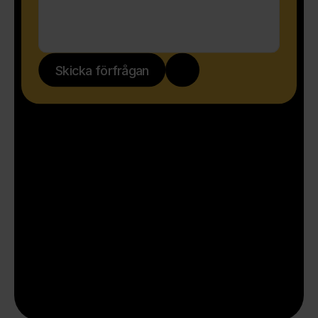
Skicka förfrågan