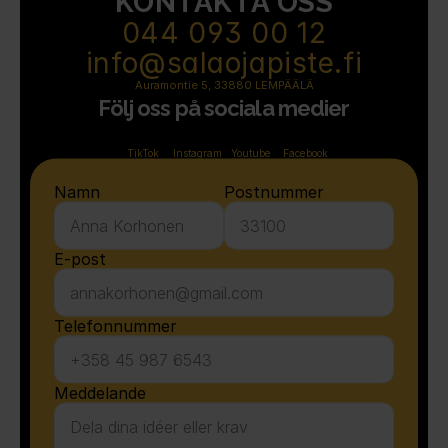
KONTAKTA OSS
044 093 00 12
info@salaojapiste.fi
Auramontie 5, 33880 LEMPÄÄLÄ
Följ oss på sociala medier
TikTok
Instagram
Youtube
Facebook
Namn
Postnummer
E-post
Telefonnummer
Meddelande