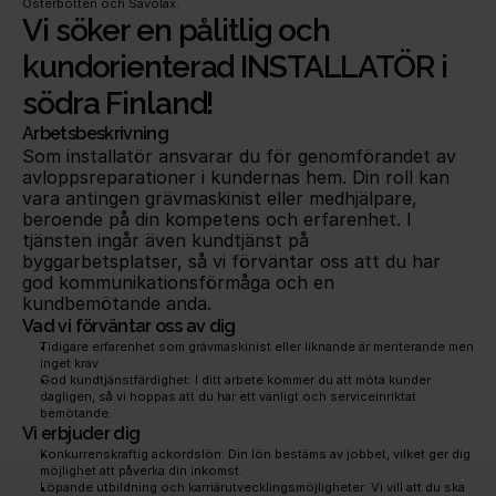
Österbotten och Savolax.
Vi söker en pålitlig och 
kundorienterad INSTALLATÖR i 
södra Finland!
Arbetsbeskrivning
Som installatör ansvarar du för genomförandet av 
avloppsreparationer i kundernas hem. Din roll kan 
vara antingen grävmaskinist eller medhjälpare, 
beroende på din kompetens och erfarenhet. I 
tjänsten ingår även kundtjänst på 
byggarbetsplatser, så vi förväntar oss att du har 
god kommunikationsförmåga och en 
kundbemötande anda.
Vad vi förväntar oss av dig
Tidigare erfarenhet som grävmaskinist eller liknande är meriterande men 
inget krav.
God kundtjänstfärdighet: I ditt arbete kommer du att möta kunder 
dagligen, så vi hoppas att du har ett vänligt och serviceinriktat 
bemötande.
Vi erbjuder dig
Konkurrenskraftig ackordslön: Din lön bestäms av jobbet, vilket ger dig 
möjlighet att påverka din inkomst.
Löpande utbildning och karriärutvecklingsmöjligheter: Vi vill att du ska 