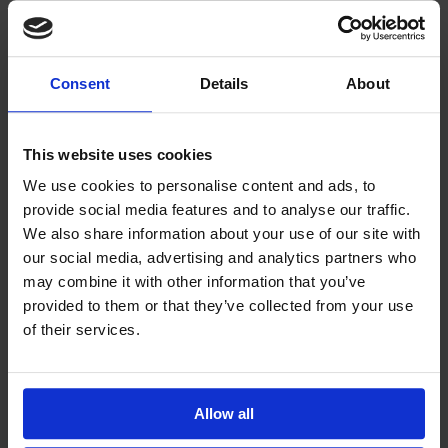
utvecklas och lyckas, så vi erbjuder fortlöpande utbildning och 
möjligheter att avancera i din karriär.
En uppmuntrande och gemensam arbetsmiljö: Vi har en god laganda 
och hög medarbetarbehållning. 
Hur man ansöker
Consent
Details
About
Du kan fråga mer om jobbet genom att ringa Oskari Eskola direkt på 
0440930012. Om du vill kan du också skicka din ansökan och CV via e-
post till oskari.eskola@salaojapiste.fi eller så kan du fylla i jobbansökan 
nedan. Ansökningstiden för tjänsten slutar den 31.3.2026. Berätta i din 
This website uses cookies
ansökan varför du skulle vara det perfekta tillskottet till vårt Salaojapiste-
team.
We use cookies to personalise content and ads, to
Bygg en bättre framtid med oss ​​på Salaojapiste!
provide social media features and to analyse our traffic.
ÖPPEN JOBBANSÖKAN
We also share information about your use of our site with
info@salaojapiste.fi
our social media, advertising and analytics partners who
may combine it with other information that you’ve
Ring oss
provided to them or that they’ve collected from your use
of their services.
TikTok
Instagram
Youtube
Facebook
Namn
E-post
Allow all