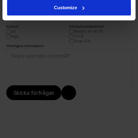
Customize
Telefonnummer
Körkort
Arbetslivserfarenhet
Ja
Mindre än ett år
Inga
1-3 år
Över 3 år
Ytterligare information
Skicka förfrågan