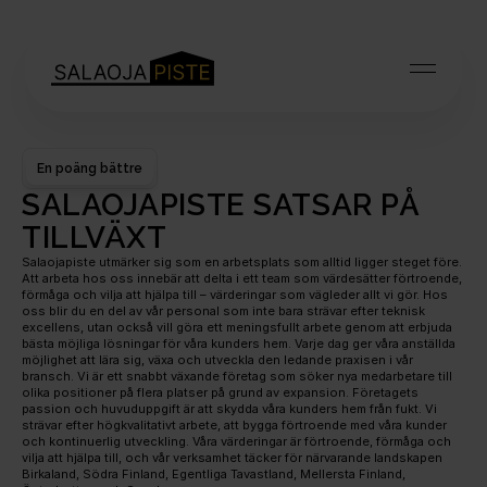
En poäng bättre
SALAOJAPISTE SATSAR PÅ 
TILLVÄXT
Salaojapiste utmärker sig som en arbetsplats som alltid ligger steget före. 
Att arbeta hos oss innebär att delta i ett team som värdesätter förtroende, 
förmåga och vilja att hjälpa till – värderingar som vägleder allt vi gör. Hos 
oss blir du en del av vår personal som inte bara strävar efter teknisk 
excellens, utan också vill göra ett meningsfullt arbete genom att erbjuda 
bästa möjliga lösningar för våra kunders hem. Varje dag ger våra anställda 
möjlighet att lära sig, växa och utveckla den ledande praxisen i vår 
bransch. Vi är ett snabbt växande företag som söker nya medarbetare till 
olika positioner på flera platser på grund av expansion. Företagets 
passion och huvuduppgift är att skydda våra kunders hem från fukt. Vi 
strävar efter högkvalitativt arbete, att bygga förtroende med våra kunder 
och kontinuerlig utveckling. Våra värderingar är förtroende, förmåga och 
vilja att hjälpa till, och vår verksamhet täcker för närvarande landskapen 
Birkaland, Södra Finland, Egentliga Tavastland, Mellersta Finland, 