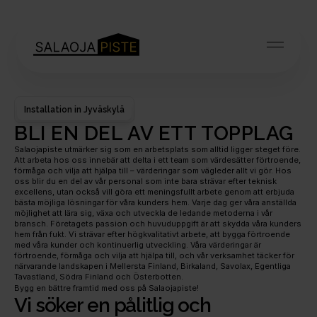
Installation in Jyväskylä
BLI EN DEL AV ETT TOPPLAG
Salaojapiste utmärker sig som en arbetsplats som alltid ligger steget före. 
Att arbeta hos oss innebär att delta i ett team som värdesätter förtroende, 
förmåga och vilja att hjälpa till – värderingar som vägleder allt vi gör. Hos 
oss blir du en del av vår personal som inte bara strävar efter teknisk 
excellens, utan också vill göra ett meningsfullt arbete genom att erbjuda 
bästa möjliga lösningar för våra kunders hem. Varje dag ger våra anställda 
möjlighet att lära sig, växa och utveckla de ledande metoderna i vår 
bransch. Företagets passion och huvuduppgift är att skydda våra kunders 
hem från fukt. Vi strävar efter högkvalitativt arbete, att bygga förtroende 
med våra kunder och kontinuerlig utveckling. Våra värderingar är 
förtroende, förmåga och vilja att hjälpa till, och vår verksamhet täcker för 
närvarande landskapen i Mellersta Finland, Birkaland, Savolax, Egentliga 
Tavastland, Södra Finland och Österbotten.
Bygg en bättre framtid med oss ​​på Salaojapiste!
Vi söker en pålitlig och 