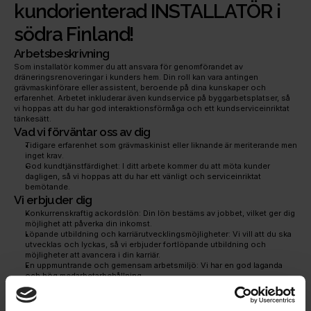
kundorienterad INSTALLATÖR i 
södra Finland!
Arbetsbeskrivning
Som installatör kommer du att ansvara för genomförandet av 
dräneringsrenoveringar i kunders hem. Din roll kan vara antingen 
grävmaskinförare eller assistent, beroende på dina kunskaper och 
erfarenhet. Arbetet inkluderar även kundservice på byggarbetsplatser, så 
vi hoppas att du har god interaktionsförmåga och ett kundserviceinriktat 
tänkesätt.
Vad vi förväntar oss av dig
Tidigare erfarenhet som grävmaskinist eller liknande är meriterande men 
inget krav.
God kundtjänstfärdighet: I ditt arbete kommer du att möta kunder 
dagligen, så vi hoppas att du har ett vänligt och serviceinriktat 
bemötande.
Vi erbjuder dig
Konkurrenskraftig ackordslön: Din lön bestäms av jobbet, vilket ger dig 
möjlighet att påverka din inkomst.
Löpande utbildning och karriärutvecklingsmöjligheter: Vi vill att du ska 
utvecklas och lyckas, så vi erbjuder fortlöpande utbildning och 
möjligheter att avancera i din karriär.
En uppmuntrande och gemensam arbetsmiljö: Vi har en god laganda 
och hög medarbetarbehållning. 
Hur man ansöker
Du kan fråga mer om jobbet genom att ringa Oskari Eskola direkt på 