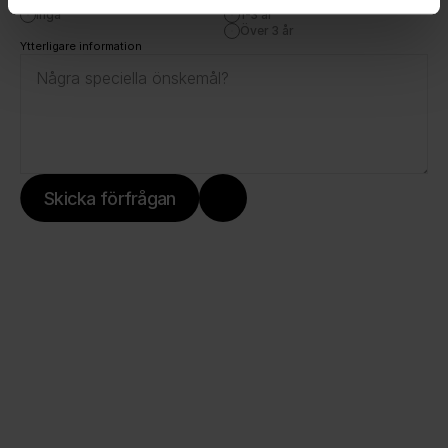
Inga
1-3 år
Över 3 år
Ytterligare information
Skicka förfrågan
Ett snäpp bättre.