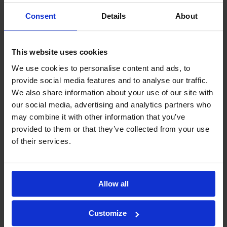
0440930012. Om du vill kan du också skicka din ansökan och CV via e-
post till oskari.eskola@salaojapiste.fi eller så kan du fylla i jobbansökan 
Consent
Details
About
nedan. Ansökningstiden för tjänsten slutar den 31.3.2026. Berätta i din 
ansökan varför du skulle vara det perfekta tillskottet till vårt Salaojapiste-
team.
Bygg en bättre framtid med oss ​​på Salaojapiste!
This website uses cookies
ÖPPEN JOBBANSÖKAN
We use cookies to personalise content and ads, to
info@salaojapiste.fi
provide social media features and to analyse our traffic.
Ring oss
We also share information about your use of our site with
our social media, advertising and analytics partners who
may combine it with other information that you’ve
TikTok
Instagram
Youtube
Facebook
Namn
provided to them or that they’ve collected from your use
of their services.
E-post
Allow all
Telefonnummer
Customize
Körkort
Arbetslivserfarenhet
Ja
Mindre än ett år