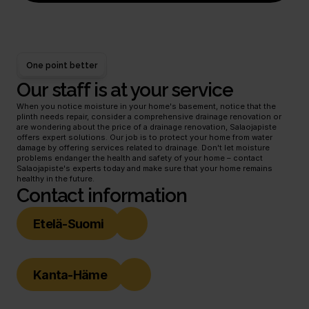
One point better
Our staff is at your service
When you notice moisture in your home's basement, notice that the 
plinth needs repair, consider a comprehensive drainage renovation or 
are wondering about the price of a drainage renovation, Salaojapiste 
offers expert solutions. Our job is to protect your home from water 
damage by offering services related to drainage. Don't let moisture 
problems endanger the health and safety of your home – contact 
Salaojapiste's experts today and make sure that your home remains 
healthy in the future.
Contact information
Etelä-Suomi
Kanta-Häme