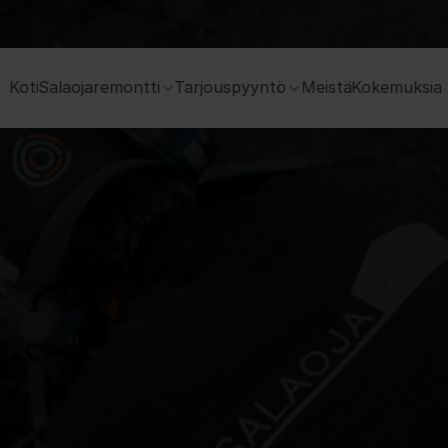
 Koti
Salaojaremontti
Tarjouspyyntö
Meistä
Kokemuksia