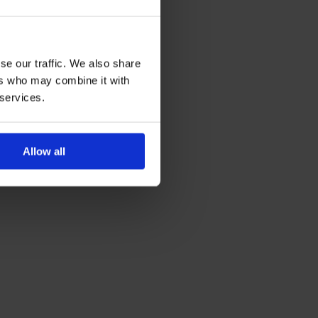
se our traffic. We also share
ers who may combine it with
 services.
Allow all
alle
00 kaato veden virtaamiseksi