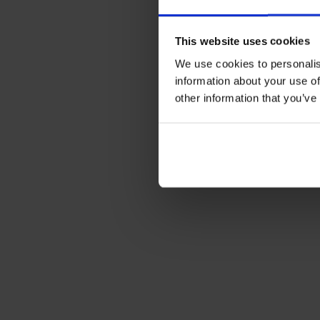
This website uses cookies
We use cookies to personalis
information about your use of
other information that you’ve
Sijainnin valinta
 – Asenna rännikaivo kohtaan, johon r
Kaivanto 
– Kaiva riittävän syvä ja leveä kuoppa, niin
Rännikaivon asennus
 – Aseta kaivo paikoilleen ja li
Täyttö ja viimeistely
 – Peitä kaivanto ja viimeistele