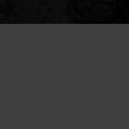
Rännikaivo on syöksytorven alla sijaitseva sadevesijär
Rännikaivon tehtävä on ohjata vedet hallitusti pois ra
Rännikaivo asennetaan aina siihen kohtaan, johon syök