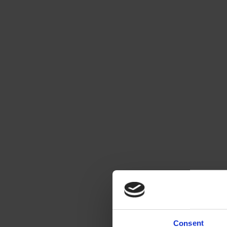
Rännikaivon oikea asennus auttaa suojaamaan rakennus
Väärin asennettu rännikaivo voi aiheuttaa merkittäviä o
Consent