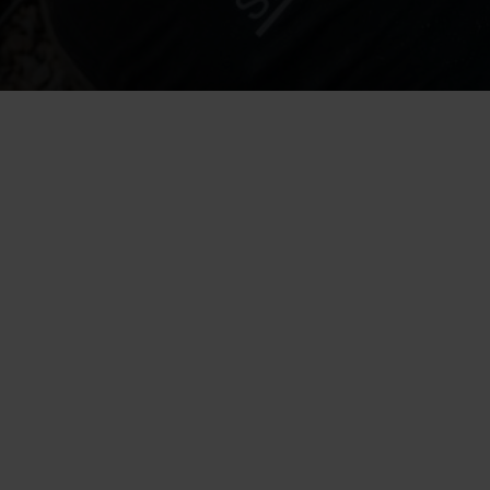
jestelmän osa  
kennuksen perustusten läheltä 
sytorvesta tuleva vesi johdetaan.