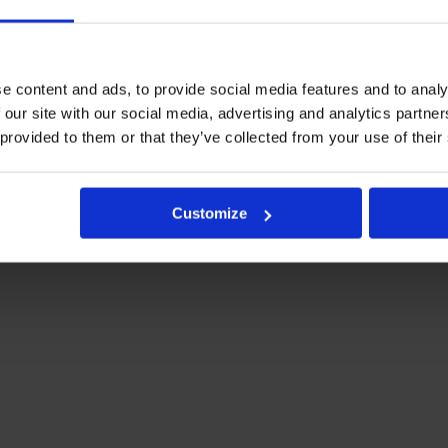
e content and ads, to provide social media features and to analy
 our site with our social media, advertising and analytics partn
 provided to them or that they’ve collected from your use of their
Customize
änneistä tulevat sadevedet laskeutuvat, eli yleensä talon nurk
 että rännikaivon kansi on maanpinnan yläpuolella
itä siihen sadevesiputket tiiviisti. Varmista myös minimissään 1:1
 maanpinta niin, että vedet ohjautuvat poispäin