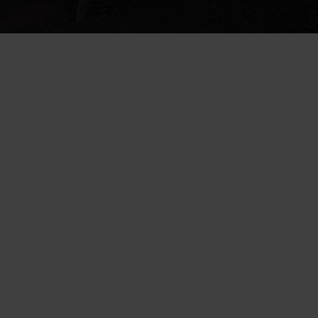
Reparation av Valesokkeli utförs genom att understödja 
konstruktionen inifrån byggnaden
Dräneringsrenovering kan förebygga och stoppa skador utifrån
Utvändig reparation är ofta betydligt billigare och enklare att 
genomföra än understöd
Ett fungerande dräneringssystem är avgörande, eftersom fukt som 
tränger in i konstruktioner är den vanligaste orsaken till skador
Vid dräneringsrenovering förnyas grundens vattentätning och vid 